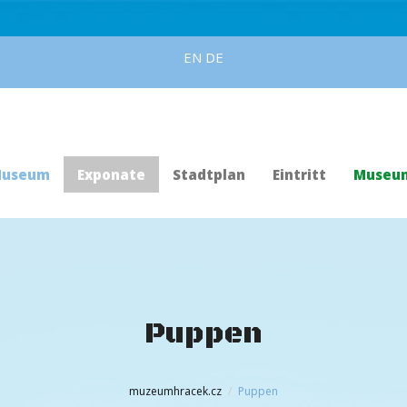
EN
DE
useum
Exponate
Stadtplan
Eintritt
Museu
Puppen
muzeumhracek.cz
Puppen