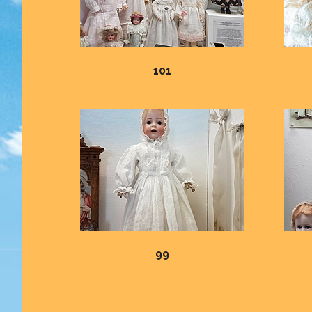
101
99