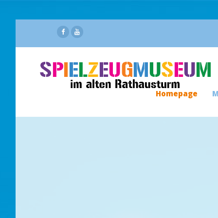
Homepage
M